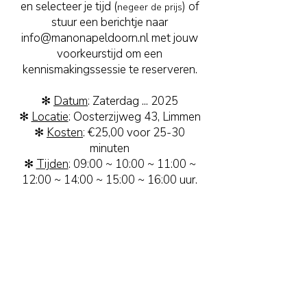
en selecteer je tijd (
) of
negeer de prijs
stuur een berichtje naar
info@manonapeldoorn.nl
met jouw
voorkeurstijd om een
kennismakingssessie te reserveren.
✻
Datum
: Zaterdag ... 2025
✻
Locatie
: Oosterzijweg 43, Limmen
✻
Kosten
: €25,00 voor 25-30
minuten
✻
Tijden
: 09:00 ~ 10:00 ~ 11:00 ~
12:00 ~ 14:00 ~ 15:00 ~ 16:00 uur.
Wil je na deze kennismaking een
vervolgsessie boeken?
Dan ontvang je jouw €25,00 retour
als korting op je eerstvolgende
afspraak.
Zo verlaag ik de drempel om deze
bijzondere methode verder te