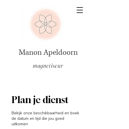
Manon Apeldoorn
magnetiseur
Plan je dienst
Bekijk onze beschikbaarheid en boek
de datum en tijd die jou goed
uitkomen