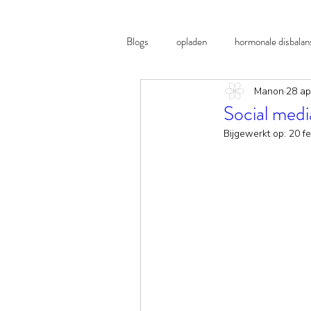
Blogs
opladen
hormonale disbalan
Manon
28 ap
B12
lichter leven
Social media
Bijgewerkt op:
20 f