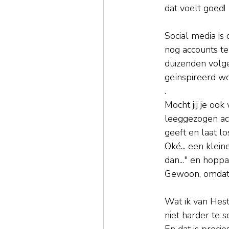
dat voelt goed!
Social media is 
nog accounts te
duizenden volger
geïnspireerd wo
.
Mocht jij je oo
leeggezogen ach
geeft en laat lo
Oké... een klein
dan..." en hopp
Gewoon, omdat i
Wat ik van Hest
niet harder te 