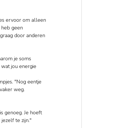
kies ervoor om alleen 
k heb geen 
f graag door anderen 
waarom je soms 
 wat jou energie 
lmpjes. "Nog eentje 
 vaker weg. 
is 
genoeg. Je
 hoeft 
zelf te zijn."