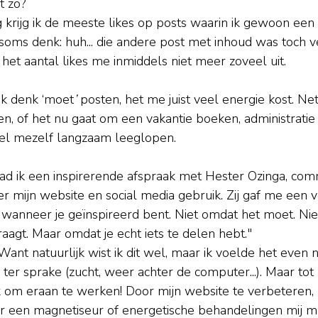
t zo?
krijg ik de meeste likes op posts waarin ik gewoon een 
k soms denk: huh... die andere post met inhoud was toch v
het aantal likes me inmiddels niet meer zoveel uit.
 ik denk ‘moet
’
 posten, het me juist veel energie kost. Ne
en, of het nu gaat om een vakantie boeken, administratie 
oel mezelf langzaam leeglopen.
d ik een inspirerende afspraak met Hester Ozinga, comm
 mijn website en social media gebruik. Zij gaf me een v
wanneer je geïnspireerd bent. Niet omdat het moet. Nie
raagt. Maar omdat je echt iets te delen hebt."
ant natuurlijk wist ik dit wel, maar ik voelde het even 
r sprake (zucht, weer achter de computer...). Maar tot 
k om eraan te werken! Door mijn website te verbeteren
ar een magnetiseur of energetische behandelingen mij ma