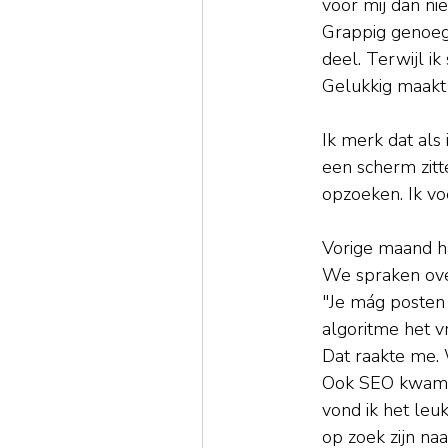
voor mij dan nie
Grappig genoeg 
deel. Terwijl i
Gelukkig maakt 
Ik merk dat als
een scherm zitt
opzoeken. Ik v
Vorige maand ha
We spraken over
"Je mág posten 
algoritme het v
Dat raakte me. W
Ook SEO kwam te
vond ik het leu
op zoek zijn na