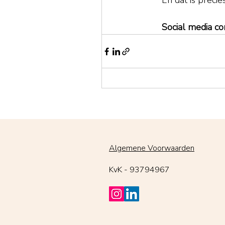
En dat is precie
Social media co
Algemene Voorwaarden
KvK - 93794967