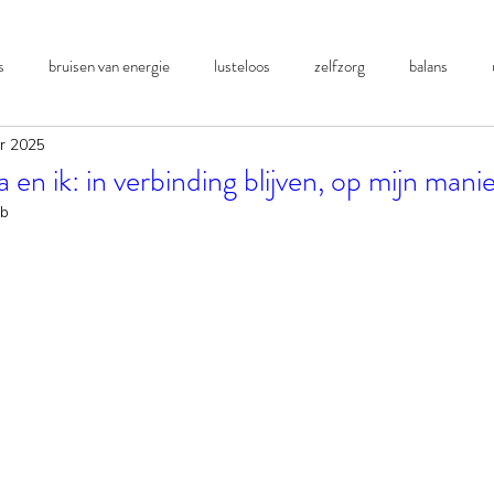
s
bruisen van energie
lusteloos
zelfzorg
balans
r 2025
 en ik: in verbinding blijven, op mijn mani
eb