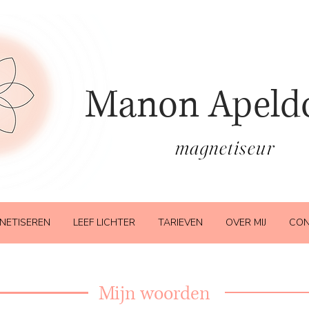
Manon Apeld
magnetiseur
NETISEREN
LEEF LICHTER
TARIEVEN
OVER MIJ
CON
Mijn woorden