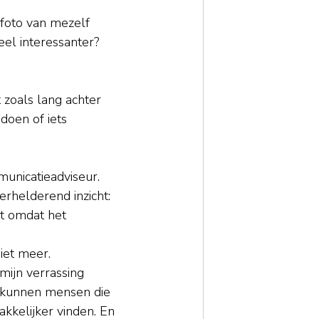
foto van mezelf 
eel interessanter? 
t zoals lang achter 
doen of iets 
unicatieadviseur. 
erhelderend inzicht:
t omdat het 
niet meer.
mijn verrassing 
, kunnen mensen die 
kkelijker vinden. En 