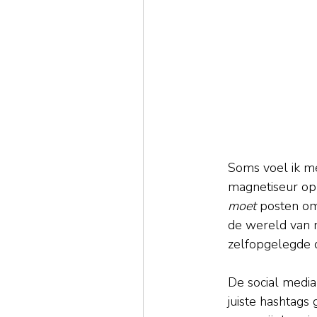
Soms voel ik me
magnetiseur op 
moet
 posten om 
de wereld van ma
zelfopgelegde d
De social media 
juiste hashtags