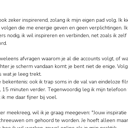
ook zeker inspirerend, zolang ik mijn eigen pad volg.
 Ik 
 volgen die me energie geven en geen verplichtingen. I
s nodig, ik wil inspireren en verbinden, net zoals ik zel
rd.
k weleens afvragen waarom je al die accounts volgt, of 
ter je scherm vandaan komt: je bent niet de enige.
 V
olg
s wat je leeg trekt. 
e bekentenis: ook ik trap soms in de val van eindeloze fi
a, 15 minuten verder. Tegenwoordig leg ik mijn telefoon
k me daar fijner bij voel.
er meekreeg, wil ik je graag meegeven: "Jouw inspiratie 
schreeuwen om gehoord te worden. Je hoeft alleen maar je