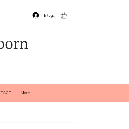
Inloggen
oorn
TACT
More