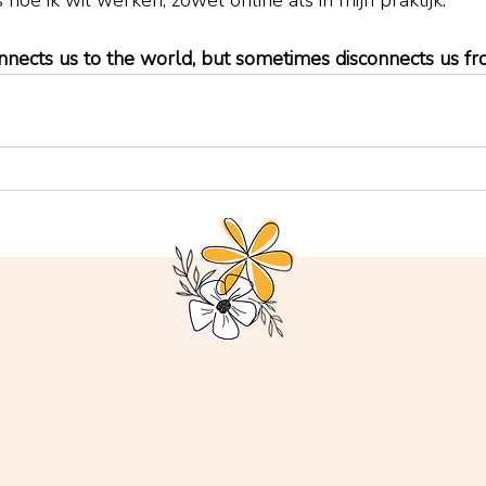
s hoe ik wil werken, zowel online als in mijn praktijk.
nnects us to the world, but sometimes disconnects us fr