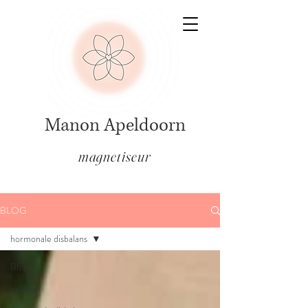
Manon Apeldoorn
magnetiseur
BLOG
hormonale disbalans
Blogs
opladen