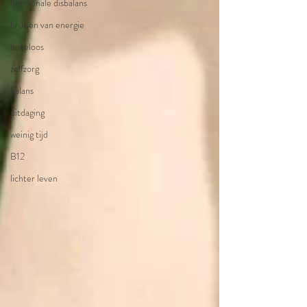
hormonale disbalans
bruisen van energie
lusteloos
zelfzorg
balans
uitdaging
weinig tijd
B12
lichter leven