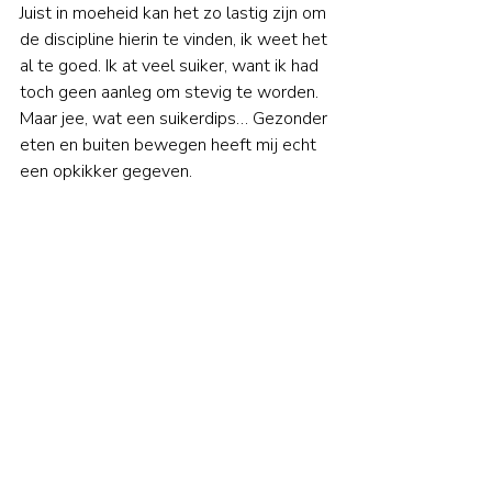
Juist in moeheid kan het zo lastig zijn om 
de discipline hierin te vinden, ik weet het 
al te goed. Ik at veel suiker, want ik had 
toch geen aanleg om stevig te worden. 
Maar jee, wat een suikerdips… Gezonder 
eten en buiten bewegen heeft mij echt 
een opkikker gegeven. 
Meer energie ontstaat zelden door 
harder je best te doen. Het ontstaat 
vaak wanneer je stopt met vechten 
tegen wat je voelt. 
Je hoeft het niet perfect te doen. Alleen 
bereid te zijn om eerlijk naar jezelf te 
kijken. Want op het moment dat je je 
eigen patronen durft te zien: je grenzen, 
je vermoeidheid, misschien ook je 
gemopper of het weggeven van je 