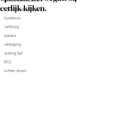
hormonale disbalans
eerlijk kijken.
bruisen van energie
lusteloos
zelfzorg
balans
uitdaging
weinig tijd
B12
lichter leven