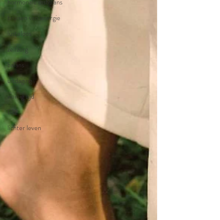
hormonale disbalans
bruisen van energie
lusteloos
zelfzorg
balans
uitdaging
weinig tijd
B12
lichter leven