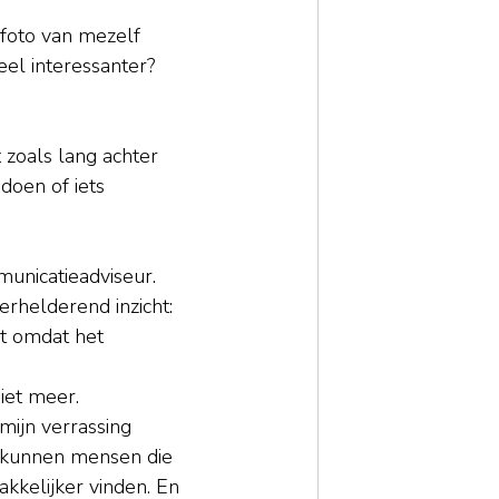
foto van mezelf 
eel interessanter? 
t zoals lang achter 
doen of iets 
unicatieadviseur. 
erhelderend inzicht:
t omdat het 
niet meer.
mijn verrassing 
, kunnen mensen die 
kkelijker vinden. En 