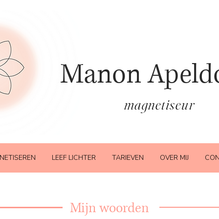
Manon Apeld
magnetiseur
NETISEREN
LEEF LICHTER
TARIEVEN
OVER MIJ
CON
Mijn woorden