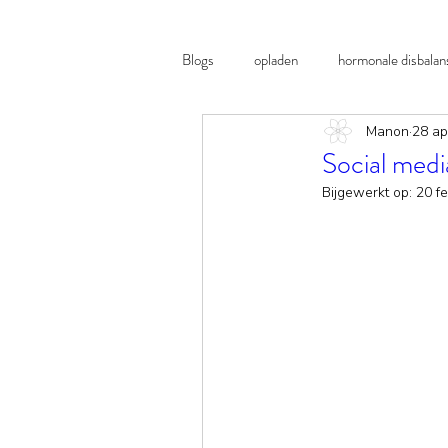
Blogs
opladen
hormonale disbalan
Manon
28 ap
B12
lichter leven
Social media
Bijgewerkt op:
20 f