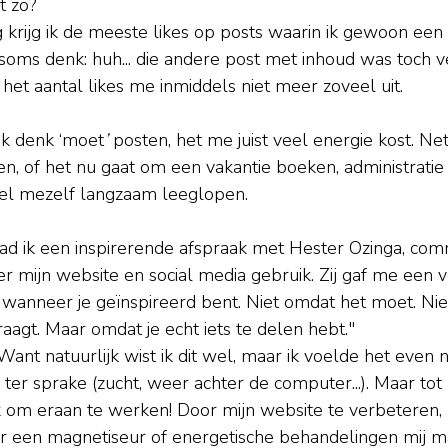
t zo?
krijg ik de meeste likes op posts waarin ik gewoon een 
k soms denk: huh... die andere post met inhoud was toch v
het aantal likes me inmiddels niet meer zoveel uit.
 ik denk ‘moet
’
 posten, het me juist veel energie kost. Ne
en, of het nu gaat om een vakantie boeken, administratie 
oel mezelf langzaam leeglopen.
d ik een inspirerende afspraak met Hester Ozinga, comm
 mijn website en social media gebruik. Zij gaf me een v
wanneer je geïnspireerd bent. Niet omdat het moet. Nie
raagt. Maar omdat je echt iets te delen hebt."
ant natuurlijk wist ik dit wel, maar ik voelde het even 
r sprake (zucht, weer achter de computer...). Maar tot 
k om eraan te werken! Door mijn website te verbeteren
ar een magnetiseur of energetische behandelingen mij ma