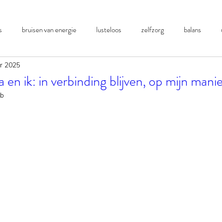
s
bruisen van energie
lusteloos
zelfzorg
balans
r 2025
 en ik: in verbinding blijven, op mijn mani
eb