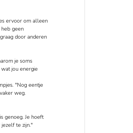
kies ervoor om alleen 
k heb geen 
f graag door anderen 
waarom je soms 
 wat jou energie 
lmpjes. "Nog eentje 
 vaker weg. 
is 
genoeg. Je
 hoeft 
zelf te zijn."