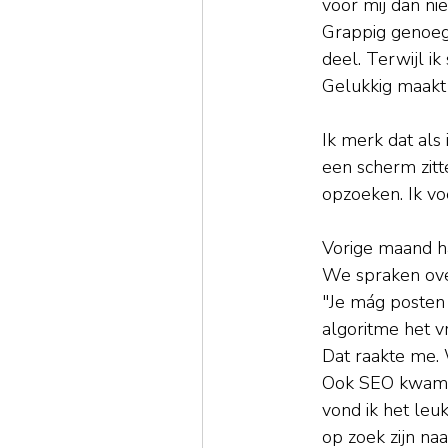
voor mij dan nie
Grappig genoeg 
deel. Terwijl i
Gelukkig maakt 
Ik merk dat als
een scherm zitt
opzoeken. Ik v
Vorige maand ha
We spraken over
"Je mág posten 
algoritme het v
Dat raakte me. W
Ook SEO kwam te
vond ik het leu
op zoek zijn na