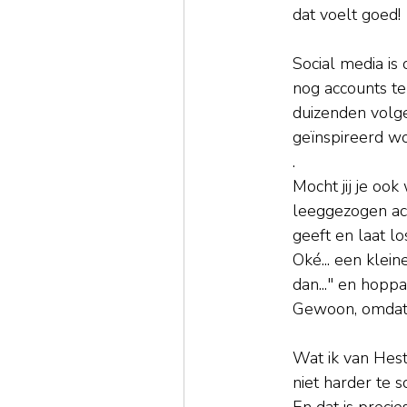
dat voelt goed!
Social media is 
nog accounts te
duizenden volger
geïnspireerd wo
.
Mocht jij je oo
leeggezogen ach
geeft en laat lo
Oké... een klein
dan..." en hopp
Gewoon, omdat i
Wat ik van Hest
niet harder te 