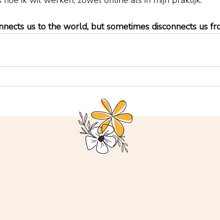
s hoe ik wil werken, zowel online als in mijn praktijk.
nnects us to the world, but sometimes disconnects us fr