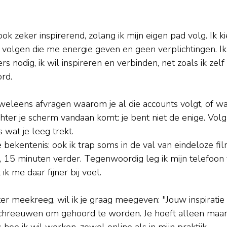
ook zeker inspirerend, zolang ik mijn eigen pad volg.
 Ik 
 volgen die me energie geven en geen verplichtingen. I
s nodig, ik wil inspireren en verbinden, net zoals ik zel
rd.
k weleens afvragen waarom je al die accounts volgt, of 
ter je scherm vandaan komt: je bent niet de enige.
 V
olg
s wat je leeg trekt. 
e bekentenis: ook ik trap soms in de val van eindeloze fi
a, 15 minuten verder. Tegenwoordig leg ik mijn telefoon
k me daar fijner bij voel.
er meekreeg, wil ik je graag meegeven: "Jouw inspiratie 
schreeuwen om gehoord te worden. Je hoeft alleen maar je