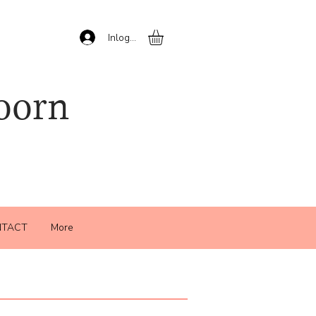
Inloggen
oorn
TACT
More