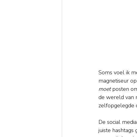
Soms voel ik me
magnetiseur op 
moet
 posten om 
de wereld van ma
zelfopgelegde d
De social media 
juiste hashtags