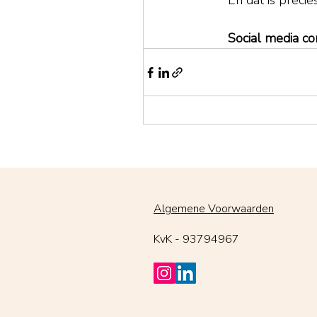
En dat is precie
Social media co
Algemene Voorwaarden
KvK - 93794967