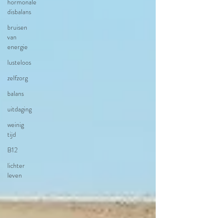
hormonale
disbalans
bruisen
van
energie
lusteloos
zelfzorg
balans
uitdaging
weinig
tijd
B12
lichter
leven