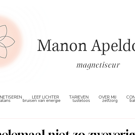
Manon Apeld
magnetiseur
NETISEREN
LEEF LICHTER
TARIEVEN
OVER MIJ
CON
alans
bruisen van energie
lusteloos
zelfzorg
ba
even
helemaal niet zo zweverig