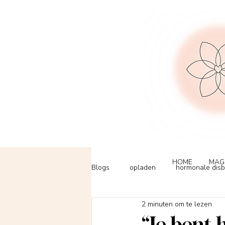
HOME
MAG
Blogs
opladen
hormonale disb
2 minuten om te lezen
weinig tijd
B12
lichter l
“Je bent 