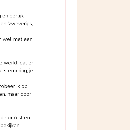
 en eerlijk 
n ‘zweverigs’, 
ar wel met een 
e werkt, dat er 
e stemming, je 
robeer ik op 
gen, maar door 
 de onrust en 
bekijken, 