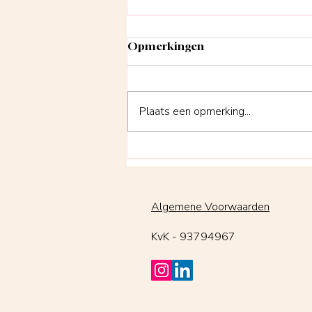
Opmerkingen
Plaats een opmerking...
Van overleven naar
opladen; het begint bij
eerlijk kijken.
Algemene Voorwaarden
KvK - 93794967