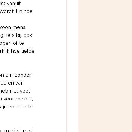
ist vanuit 
wordt. En hoe 
gewoon mens. 
 iets bij, ook 
oppen of te 
k ik hoe liefde 
 zijn, zonder 
oud en van 
heb niet veel 
n voor mezelf, 
jn en door te 
e manier, met 