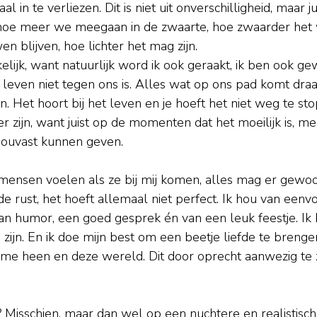
in te verliezen. Dit is niet uit onverschilligheid, maar ju
t hoe meer we meegaan in de zwaarte, hoe zwaarder het 
n blijven, hoe lichter het mag zijn.
kkelijk, want natuurlijk word ik ook geraakt, ik ben ook 
leven niet tegen ons is. Alles wat op ons pad komt draagt
jn. Het hoort bij het leven en je hoeft het niet weg te st
r zijn, want juist op de momenten dat het moeilijk is, mer
ouvast kunnen geven.
 mensen voelen als ze bij mij komen, alles mag er gewoon
e rust, het hoeft allemaal niet perfect. Ik hou van eenv
van humor, een goed gesprek én van een leuk feestje. Ik 
 zijn. En ik doe mijn best om een beetje liefde te brenge
e heen en deze wereld. Dit door oprecht aanwezig te zi
 Misschien, maar dan wel op een nuchtere en realistisch