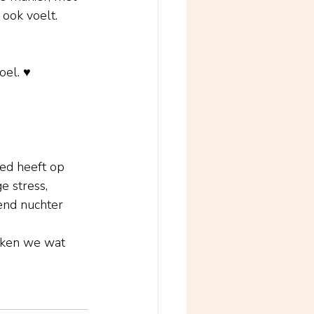
 ook voelt. 
oel. ♥
oed heeft op 
 stress, 
end nuchter 
jken we wat 