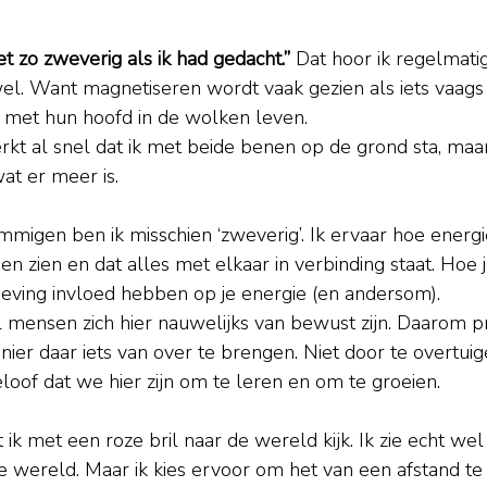
t zo zweverig als ik had gedacht.” 
Dat hoor ik regelmatig
el. Want magnetiseren wordt vaak gezien als iets vaags e
 met hun hoofd in de wolken leven. 
rkt al snel dat ik met beide benen op de grond sta, ma
at er meer is.
mmigen ben ik misschien ‘zweverig’. Ik ervaar hoe energi
n zien en dat alles met elkaar in verbinding staat. Hoe j
eving invloed hebben op je energie (en andersom).
el mensen zich hier nauwelijks van bewust zijn. Daarom p
nier daar iets van over te brengen. Niet door te overtui
eloof dat we hier zijn om te leren en om te groeien.
 ik met een roze bril naar de wereld kijk. Ik zie echt wel
e wereld. Maar ik kies ervoor om het van een afstand te 