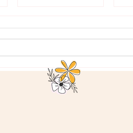
De kracht van eenvoud.
Soci
verb
man