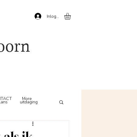
Inloggen
oorn
TACT
More
lans
uitdaging
 als ik